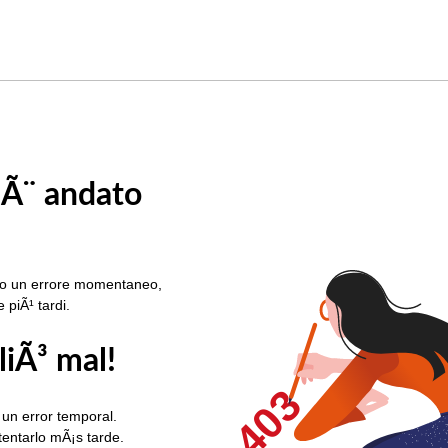
 Ã¨ andato
rato un errore momentaneo,
e piÃ¹ tardi.
liÃ³ mal!
403
 un error temporal.
ntentarlo mÃ¡s tarde.